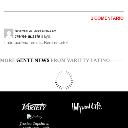
1 COMENTARIO
November 28, 2016 at 6:11 am
creme aussie
says:
I não poderia resistir. Bem escrito!
MORE
GENTE NEWS
FROM VARIETY LATINO
Jessica Capshaw,