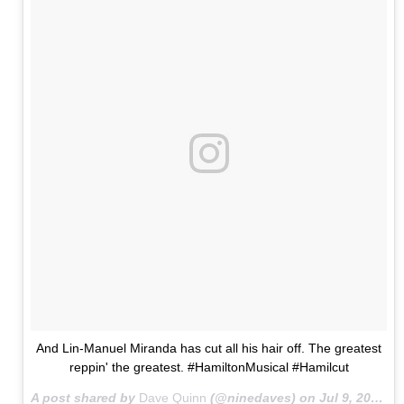
And Lin-Manuel Miranda has cut all his hair off. The greatest
reppin' the greatest. #HamiltonMusical #Hamilcut
A post shared by
Dave Quinn
(@ninedaves) on
Jul 9, 2016 at 9:28pm PDT