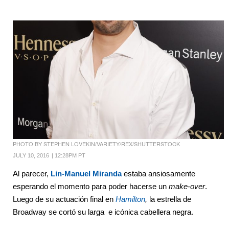
PHOTO BY STEPHEN LOVEKIN/VARIETY/REX/SHUTTERSTOCK
JULY 10, 2016
|
12:28PM PT
Al parecer,
Lin-Manuel Miranda
estaba ansiosamente
esperando el momento para poder hacerse un
make-over
.
Luego de su actuación final en
Hamilton
,
la estrella de
Broadway se cortó su larga e icónica cabellera negra.