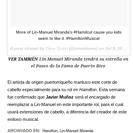
More of Lin-Manuel Miranda's #Hamilcut cause you kids
seem to like it. #HamiltonMusical
A post shared by
Dave Quinn
(@ninedaves) on
Jul 9, 2016 at 11:18pm PDT
VER TAMBIÉN
Lin-Manuel Miranda tendrá su estrella en
el Paseo de la Fama de Puerto Rico
El artista de origen puertorriqueño mantuvo este corte de
cabello especialmente para su rol en
Hamilton
. Esta semana
fue confirmado que
Javier Muñoz
será el encargado de
reemplazar a Lin-Manuel en este importante rol, para el cual
usará extensiones de cabello, a diferencia del creador de este
exitoso musical.
ARCHIVADO EN:
Hamilton
Lin-Manuel Miranda