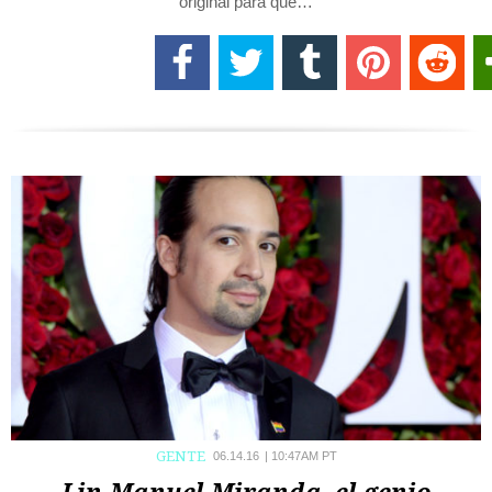
original para que…
GENTE
06.14.16
|
10:47AM PT