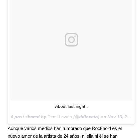
About last night..
A post shared by
Demi Lovato
(@ddlovato) on
Nov 13, 2016 at 6:11pm PST
Aunque varios medios han rumorado que Rockhold es el
nuevo amor de la artista de 24 años, ni ella ni él se han