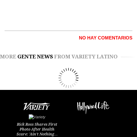
NO HAY COMENTARIOS
MORE
GENTE NEWS
FROM VARIETY LATINO
Rick Ross Shares First
Photo After Health
Scare: 'Ain't Nothing…