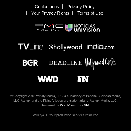
Contáctanos
Privacy Policy
Your Privacy Rights
Terms of Use
The Power of Content
© Copyright 2018 Variety Media, LLC, a subsidiary of Penske Business Media,
LLC. Variety and the Flying V logos are trademarks of Variety Media, LLC.
Powered by
WordPress.com VIP
Variety411: Your production services resource