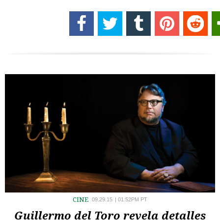
CINE
09.29.15
|
01:52PM PT
Guillermo del Toro revela detalles