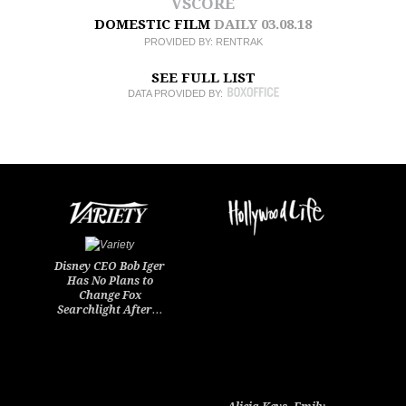
VSCORE
DOMESTIC FILM
DAILY
03.08.18
PROVIDED BY:
RENTRAK
SEE FULL LIST
DATA PROVIDED BY:
Disney CEO Bob Iger
Has No Plans to
Change Fox
Searchlight After…