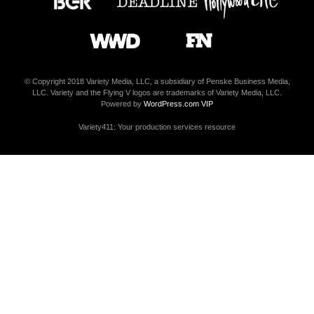
© Copyright 2018 Variety Media, LLC, a subsidiary of Penske Business Media,
LLC. Variety and the Flying V logos are trademarks of Variety Media, LLC.
Powered by
WordPress.com VIP
Variety411: Your production services resource